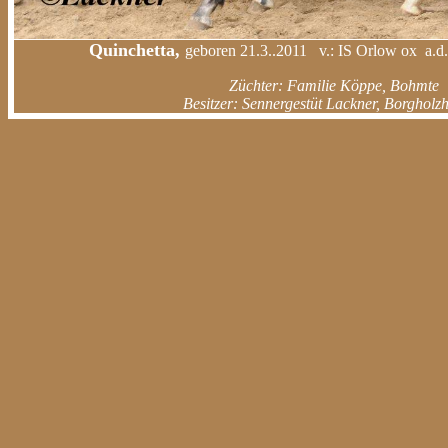
Quinchetta
,
geboren 21.3..2011 v.: IS Orlow ox a.d.
Züchter: Familie Köppe, Bohmte
Besitzer: Sennergestüt Lackner, Borgholz